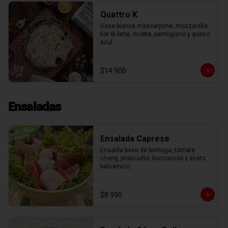
Quattro K
Base bianca mascarpone, mozzarella 
fior di latte, ricotta, parmigiano y queso 
azul.
$14.900
Ensaladas
Ensalada Caprese
Ensalda base de lechuga, tomate 
cherry, prosciutto, bocconcini y aceto 
balsámico.
$8.990