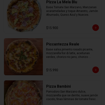
PIzza La Mela Blu
Base Tomate San Marzano, Manzanas 
acarameladas y toque Amareto, Jamón 
Ahumado, Queso Azul y Nueces.
$15.900
Piccantezza Reale
Base salsa pimento rosado picante, 
mozzarella fior di latte, aceitunas 
verdes, chorizo rio jano, chorizo 
alemán, albahaca fresca
$15.990
Pizza Bambini
Pomodoro San Marzano dulce, 
mozzarella que se derrite, suave jamón 
cocido, finas láminas de tomate fresco 
y un toque mágico de orégano.