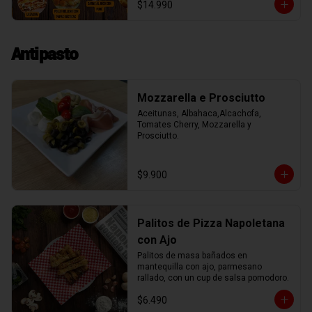
$14.990
rica berenjena rellena de mozzarella.

Además nuestro menú incluye una 
sopa, crema, o ensalada, un postre y un 
agua o lata de 220cc de bebida. 

Antipasto
Unicos entre todos nuestros vecinos.

El menú lo puedes ver semanalmente 
en https://dirossy.cl/menutrattoria

Puedes llamar o escribir al WhatsApp 
Mozzarella e Prosciutto
+56987888867

Para retiro
Aceitunas, Albahaca,Alcachofa, 
Tomates Cherry, Mozzarella y 
Prosciutto.
$9.900
Palitos de Pizza Napoletana
con Ajo
Palitos de masa bañados en 
mantequilla con ajo, parmesano 
rallado, con un cup de salsa pomodoro.
$6.490