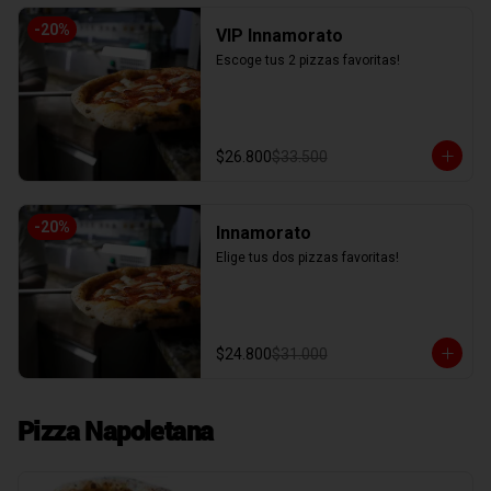
-
20
%
VIP Innamorato
Escoge tus 2 pizzas favoritas!
$26.800
$33.500
-
20
%
Innamorato
Elige tus dos pizzas favoritas!
$24.800
$31.000
Pizza Napoletana