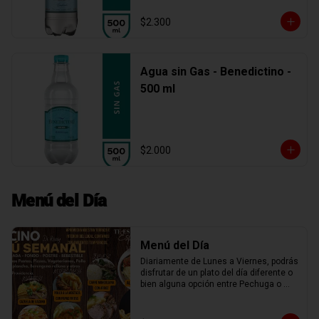
$2.300
Agua sin Gas - Benedictino -
500 ml
$2.000
Menú del Día
Menú del Día
Diariamente de Lunes a Viernes, podrás 
disfrutar de un plato del día diferente o 
bien alguna opción entre Pechuga o 
Chuleta a la plancha, Spaguetti, Penne 
Rigatti o Fusiles con salsa boloñesa, 
miliversudras, tocino parmesano, o una 