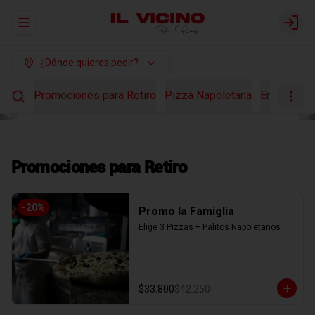
Abrir menu de navegación
Login
¿Dónde quieres pedir?
Promociones para Retiro
Pizza Napoletana
Ensaladas
Promociones para Retiro
-
20
%
Promo la Famiglia
Elige 3 Pizzas + Palitos Napoletanos
$33.800
$42.250