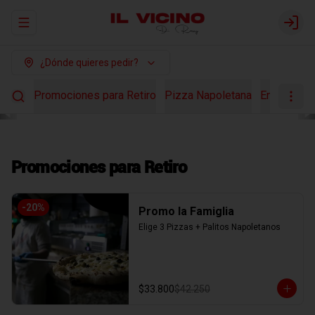
Abrir menu de navegación
Login
¿Dónde quieres pedir?
Promociones para Retiro
Pizza Napoletana
Ensaladas
Promociones para Retiro
-
20
%
Promo la Famiglia
Elige 3 Pizzas + Palitos Napoletanos
$33.800
$42.250