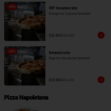
-
20
%
VIP Innamorato
Escoge tus 2 pizzas favoritas!
$26.800
$33.500
-
20
%
Innamorato
Elige tus dos pizzas favoritas!
$24.800
$31.000
Pizza Napoletana