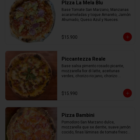
PIzza La Mela Blu
Base Tomate San Marzano, Manzanas 
acarameladas y toque Amareto, Jamón 
Ahumado, Queso Azul y Nueces.
$15.900
Piccantezza Reale
Base salsa pimento rosado picante, 
mozzarella fior di latte, aceitunas 
verdes, chorizo rio jano, chorizo 
alemán, albahaca fresca
$15.990
Pizza Bambini
Pomodoro San Marzano dulce, 
mozzarella que se derrite, suave jamón 
cocido, finas láminas de tomate fresco 
y un toque mágico de orégano.