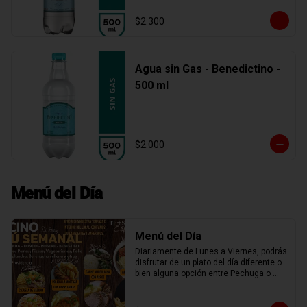
$2.300
Agua sin Gas - Benedictino -
500 ml
$2.000
Menú del Día
Menú del Día
Diariamente de Lunes a Viernes, podrás 
disfrutar de un plato del día diferente o 
bien alguna opción entre Pechuga o 
Chuleta a la plancha, Spaguetti, Penne 
Rigatti o Fusiles con salsa boloñesa, 
miliversudras, tocino parmesano, o una 