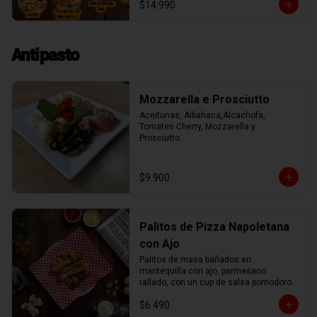
$14.990
rica berenjena rellena de mozzarella.

Además nuestro menú incluye una 
sopa, crema, o ensalada, un postre y un 
agua o lata de 220cc de bebida. 

Antipasto
Unicos entre todos nuestros vecinos.

El menú lo puedes ver semanalmente 
en https://dirossy.cl/menutrattoria

Puedes llamar o escribir al WhatsApp 
Mozzarella e Prosciutto
+56987888867

Para retiro
Aceitunas, Albahaca,Alcachofa, 
Tomates Cherry, Mozzarella y 
Prosciutto.
$9.900
Palitos de Pizza Napoletana
con Ajo
Palitos de masa bañados en 
mantequilla con ajo, parmesano 
rallado, con un cup de salsa pomodoro.
$6.490