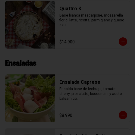
Quattro K
Base bianca mascarpone, mozzarella 
fior di latte, ricotta, parmigiano y queso 
azul.
$14.900
Ensaladas
Ensalada Caprese
Ensalda base de lechuga, tomate 
cherry, prosciutto, bocconcini y aceto 
balsámico.
$8.990