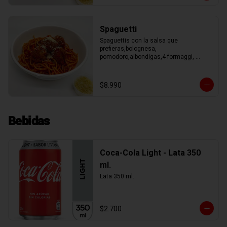
Spaguetti
Spaguettis con la salsa que 
prefieras,bolognesa, 
pomodoro,albondigas,4 formaggi, 
parmesano Tocino, Mile Verdure o 
pesto.
$8.990
Bebidas
Coca-Cola Light - Lata 350
ml.
Lata 350 ml.
$2.700