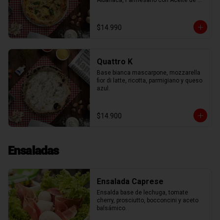
Albahaca, Parmesano con Aceite de 
Trufa.
$14.990
Quattro K
Base bianca mascarpone, mozzarella 
fior di latte, ricotta, parmigiano y queso 
azul.
$14.900
Ensaladas
Ensalada Caprese
Ensalda base de lechuga, tomate 
cherry, prosciutto, bocconcini y aceto 
balsámico.