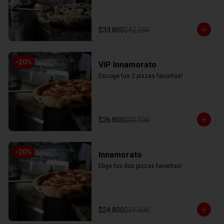
$33.800
$42.250
-
20
%
VIP Innamorato
Escoge tus 2 pizzas favoritas!
$26.800
$33.500
-
20
%
Innamorato
Elige tus dos pizzas favoritas!
$24.800
$31.000