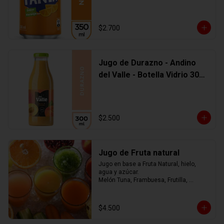
$2.700
Jugo de Durazno - Andino
del Valle - Botella Vidrio 300
ml
$2.500
Jugo de Fruta natural
Jugo en base a Fruta Natural, hielo, 
agua y azúcar.

Melón Tuna, Frambuesa, Frutilla, 
Arándano, Mora, Piña, Mango, 
Limonada, o mezcla de ellos.... tú 
eliges
$4.500