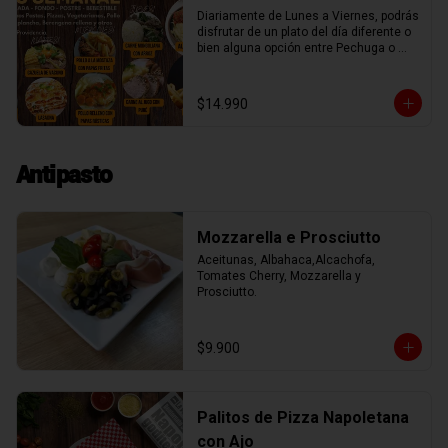
Diariamente de Lunes a Viernes, podrás 
disfrutar de un plato del día diferente o 
bien alguna opción entre Pechuga o 
Chuleta a la plancha, Spaguetti, Penne 
Rigatti o Fusiles con salsa boloñesa, 
miliversudras, tocino parmesano, o una 
$14.990
rica berenjena rellena de mozzarella.

Además nuestro menú incluye una 
sopa, crema, o ensalada, un postre y un 
agua o lata de 220cc de bebida. 

Antipasto
Unicos entre todos nuestros vecinos.

El menú lo puedes ver semanalmente 
en https://dirossy.cl/menutrattoria

Puedes llamar o escribir al WhatsApp 
Mozzarella e Prosciutto
+56987888867

Para retiro
Aceitunas, Albahaca,Alcachofa, 
Tomates Cherry, Mozzarella y 
Prosciutto.
$9.900
Palitos de Pizza Napoletana
con Ajo