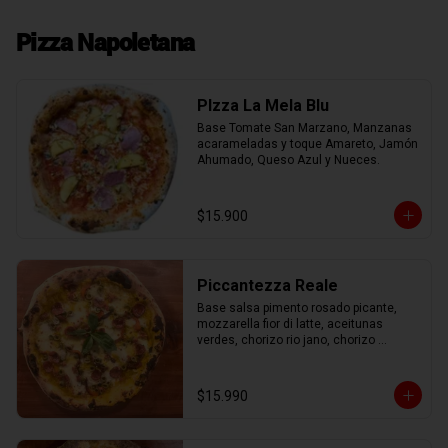
Pizza Napoletana
PIzza La Mela Blu
Base Tomate San Marzano, Manzanas 
acarameladas y toque Amareto, Jamón 
Ahumado, Queso Azul y Nueces.
$15.900
Piccantezza Reale
Base salsa pimento rosado picante, 
mozzarella fior di latte, aceitunas 
verdes, chorizo rio jano, chorizo 
alemán, albahaca fresca
$15.990