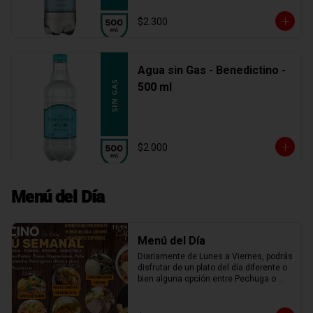
$2.300
Agua sin Gas - Benedictino -
500 ml
$2.000
Menú del Día
Menú del Día
Diariamente de Lunes a Viernes, podrás 
disfrutar de un plato del día diferente o 
bien alguna opción entre Pechuga o 
Chuleta a la plancha, Spaguetti, Penne 
Rigatti o Fusiles con salsa boloñesa, 
miliversudras, tocino parmesano, o una 