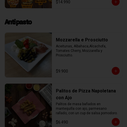
$14.990
rica berenjena rellena de mozzarella.

Además nuestro menú incluye una 
sopa, crema, o ensalada, un postre y un 
agua o lata de 220cc de bebida. 

Antipasto
Unicos entre todos nuestros vecinos.

El menú lo puedes ver semanalmente 
en https://dirossy.cl/menutrattoria

Puedes llamar o escribir al WhatsApp 
Mozzarella e Prosciutto
+56987888867

Para retiro
Aceitunas, Albahaca,Alcachofa, 
Tomates Cherry, Mozzarella y 
Prosciutto.
$9.900
Palitos de Pizza Napoletana
con Ajo
Palitos de masa bañados en 
mantequilla con ajo, parmesano 
rallado, con un cup de salsa pomodoro.
$6.490