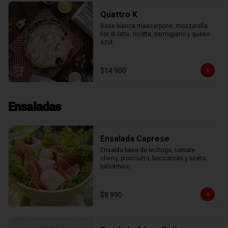
Quattro K
Base bianca mascarpone, mozzarella 
fior di latte, ricotta, parmigiano y queso 
azul.
$14.900
Ensaladas
Ensalada Caprese
Ensalda base de lechuga, tomate 
cherry, prosciutto, bocconcini y aceto 
balsámico.
$8.990