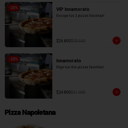
-
20
%
VIP Innamorato
Escoge tus 2 pizzas favoritas!
$26.800
$33.500
-
20
%
Innamorato
Elige tus dos pizzas favoritas!
$24.800
$31.000
Pizza Napoletana