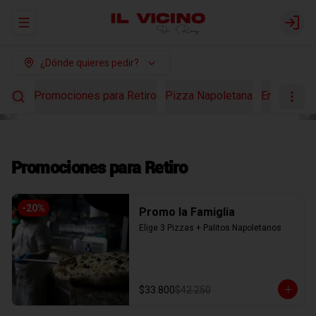
Abrir menu de navegación
Login
¿Dónde quieres pedir?
Promociones para Retiro
Pizza Napoletana
Ensaladas
Promociones para Retiro
-
20
%
Promo la Famiglia
Elige 3 Pizzas + Palitos Napoletanos
$33.800
$42.250