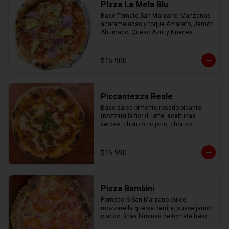
PIzza La Mela Blu
Base Tomate San Marzano, Manzanas 
acarameladas y toque Amareto, Jamón 
Ahumado, Queso Azul y Nueces.
$15.900
Piccantezza Reale
Base salsa pimento rosado picante, 
mozzarella fior di latte, aceitunas 
verdes, chorizo rio jano, chorizo 
alemán, albahaca fresca
$15.990
Pizza Bambini
Pomodoro San Marzano dulce, 
mozzarella que se derrite, suave jamón 
cocido, finas láminas de tomate fresco 
y un toque mágico de orégano.