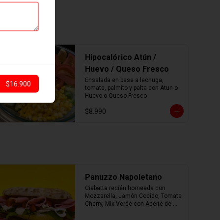
Hipocalórico Atún /
Huevo / Queso Fresco
Ensalada en base a lechuga, 
$16.900
tomate, palmito y palta con Atun o 
Huevo o Queso Fresco
$8.990
Panuzzo Napoletano
Ciabatta recién horneada con 
Mozzarella, Jamón Cocido, Tomate 
Cherry, Mix Verde con Aceite de 
Oliva.