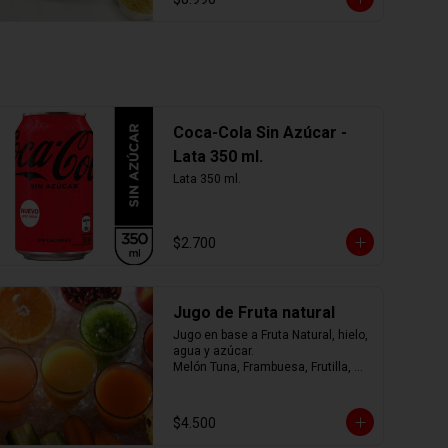
Coca-Cola Sin Azúcar -
Lata 350 ml.
Lata 350 ml.
$2.700
Jugo de Fruta natural
Jugo en base a Fruta Natural, hielo, 
agua y azúcar.

Melón Tuna, Frambuesa, Frutilla, 
Arándano, Mora, Piña, Mango, 
Limonada, o mezcla de ellos.... tú 
eliges
$4.500