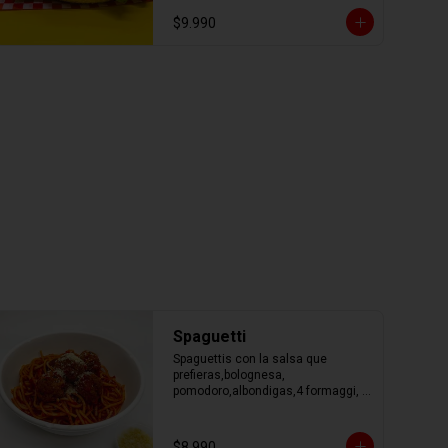
$9.990
Spaguetti
Spaguettis con la salsa que 
prefieras,bolognesa, 
pomodoro,albondigas,4 formaggi, 
parmesano Tocino, Mile Verdure o 
pesto.
$8.990