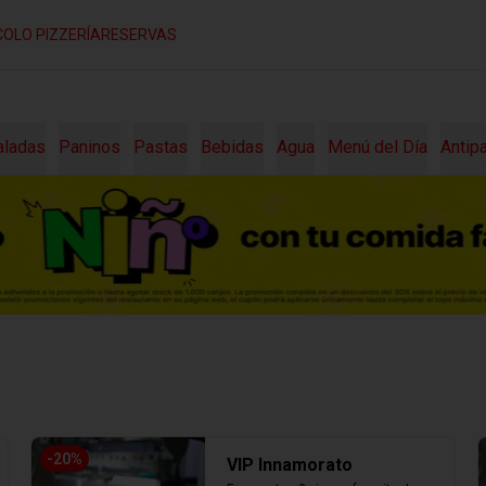
COLO PIZZERÍA
RESERVAS
aladas
Paninos
Pastas
Bebidas
Agua
Menú del Día
Antip
-
20
%
VIP Innamorato