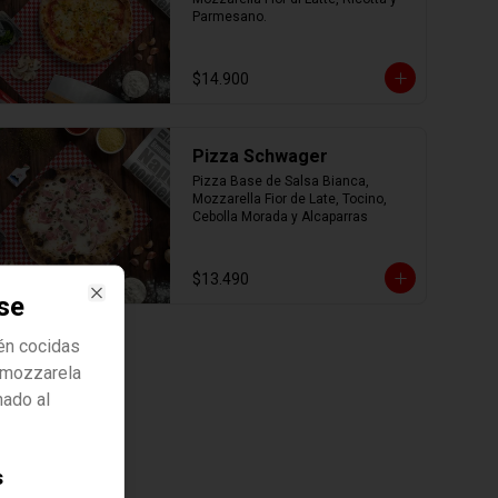
Parmesano.
$14.900
Pizza Schwager
Pizza Base de Salsa Bianca, 
Mozzarella Fior de Late, Tocino, 
Cebolla Morada y Alcaparras
$13.490
se
Close
én cocidas
 mozzarela
nado al
s