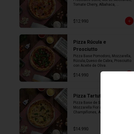
Tomate Cherry, Albahaca, 
Parmesano con Aceite de Oliva.
$12.990
Pizza Rúcula e
Prosciutto
Pizza Base Pomodoro, Mozzarella, 
Rúcula,Queso de Cabra, Prosciutto 
con Aceite de Oliva.
$14.990
Pizza Tartufo e Funghi
Pizza Base de Salsa Bianca, 
Mozzarella Fior di Latte, 
Champiñones, Albahaca, 
Parmesano con Aceite de Trufa.
$14.990