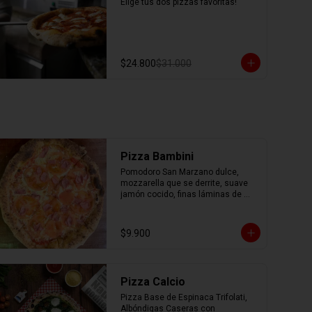
Elige tus dos pizzas favoritas!
$24.800
$31.000
Pizza Bambini
Pomodoro San Marzano dulce, 
mozzarella que se derrite, suave 
jamón cocido, finas láminas de 
tomate fresco y un toque mágico 
de orégano.
$9.900
Pizza Calcio
Pizza Base de Espinaca Trifolati, 
Albóndigas Caseras con 