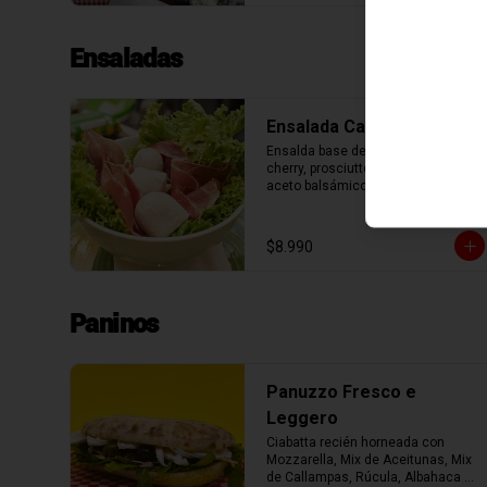
Ensaladas
Ensalada Caprese
Ensalda base de lechuga, tomate 
cherry, prosciutto, bocconcini y 
aceto balsámico.
$8.990
Paninos
Panuzzo Fresco e
Leggero
Ciabatta recién horneada con 
Mozzarella, Mix de Aceitunas, Mix 
de Callampas, Rúcula, Albahaca 