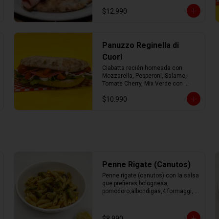
mozzarella fresca y mix verde con 
$12.990
AOEV
Panuzzo Reginella di
Cuori
Ciabatta recién horneada con 
Mozzarella, Pepperoni, Salame, 
Tomate Cherry, Mix Verde con 
Aceite de Oliva.
$10.990
Penne Rigate (Canutos)
Penne rigate (canutos) con la salsa 
que prefieras,bolognesa, 
pomodoro,albondigas,4 formaggi, 
parmesano Tocino, Mile Verdure o 
pesto.
$8.990