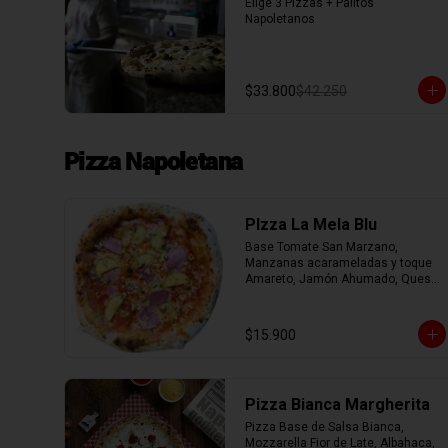
Elige 3 Pizzas + Palitos 
Napoletanos
$33.800
$42.250
Pizza Napoletana
PIzza La Mela Blu
Base Tomate San Marzano, 
Manzanas acarameladas y toque 
Amareto, Jamón Ahumado, Queso 
Azul y Nueces.
$15.900
Pizza Bianca Margherita
Pizza Base de Salsa Bianca, 
Mozzarella Fior de Late, Albahaca, 