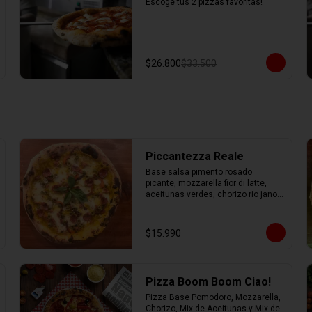
Escoge tus 2 pizzas favoritas!
$26.800
$33.500
Piccantezza Reale
Base salsa pimento rosado 
picante, mozzarella fior di latte, 
aceitunas verdes, chorizo rio jano, 
chorizo alemán, albahaca fresca
$15.990
Pizza Boom Boom Ciao!
Pizza Base Pomodoro, Mozzarella, 
Chorizo, Mix de Aceitunas y Mix de 