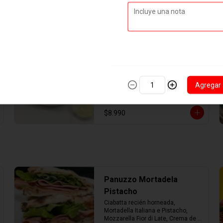
Ensalada César Pollo
Ensalada base de lechuga, pollo 
salteado, queso parmesano, 
Agregar
crutones y salsa césar.
$8.990
Panuzzo Mortadela
Pistacho
Ciabatta recién horneada, 
Mortadella Italiana e Pistacho, 
Mozzarella Fior di Late, Crema de 