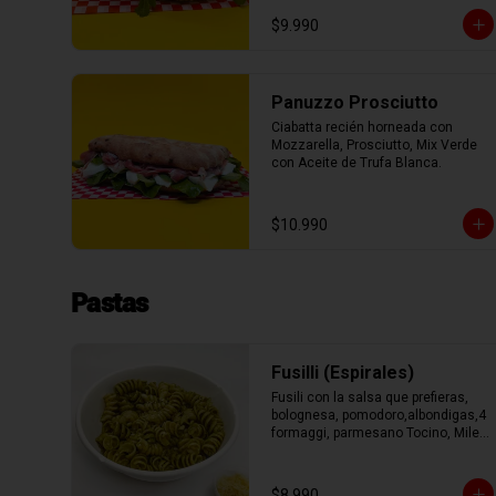
con Aceite de Oliva.
$9.990
Panuzzo Prosciutto
Ciabatta recién horneada con 
Mozzarella, Prosciutto, Mix Verde 
con Aceite de Trufa Blanca.
$10.990
Pastas
Fusilli (Espirales)
Fusili con la salsa que prefieras, 
bolognesa, pomodoro,albondigas,4 
formaggi, parmesano Tocino, Mile 
Verdure o pesto.
$8.990