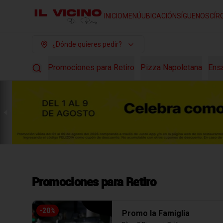
INICIO
MENÚ
UBICACIÓN
SÍGUENOS
CÍR
¿Dónde quieres pedir?
Promociones para Retiro
Pizza Napoletana
Ens
Promociones para Retiro
-
20
%
Promo la Famiglia