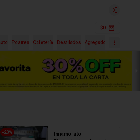
Login
$0
asto
Postres
Cafetería
Destilados
Agregados
Pastas Fres
-
20
%
Innamorato