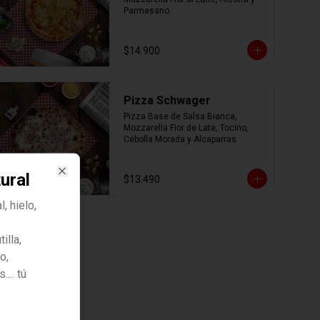
Parmesano.
$14.900
Pizza Schwager
Pizza Base de Salsa Bianca, 
Mozzarella Fior de Late, Tocino, 
Cebolla Morada y Alcaparras
ural
$13.490
Close
, hielo,
illa,
o,
... tú