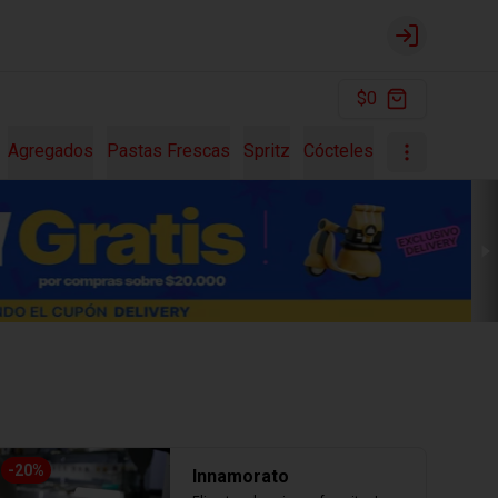
Login
$0
Agregados
Pastas Frescas
Spritz
Cócteles
-
20
%
Innamorato