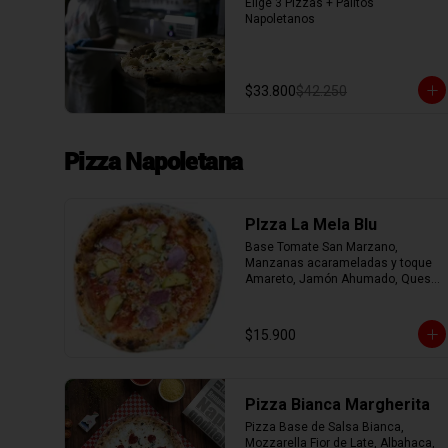
Elige 3 Pizzas + Palitos 
Napoletanos
$33.800
$42.250
Pizza Napoletana
PIzza La Mela Blu
Base Tomate San Marzano, 
Manzanas acarameladas y toque 
Amareto, Jamón Ahumado, Queso 
Azul y Nueces.
$15.900
Pizza Bianca Margherita
Pizza Base de Salsa Bianca, 
Mozzarella Fior de Late, Albahaca, 