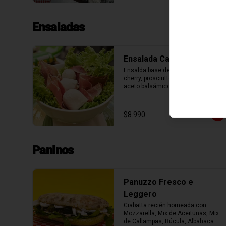
Ensaladas
Ensalada Caprese
Ensalda base de lechuga, tomate 
cherry, prosciutto, bocconcini y 
aceto balsámico.
$8.990
Paninos
Panuzzo Fresco e
Leggero
Ciabatta recién horneada con 
Mozzarella, Mix de Aceitunas, Mix 
de Callampas, Rúcula, Albahaca 