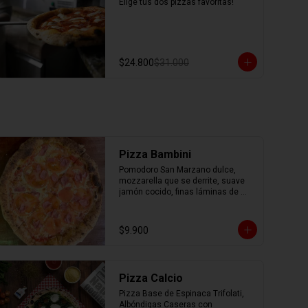
Elige tus dos pizzas favoritas!
$24.800
$31.000
Pizza Bambini
Pomodoro San Marzano dulce, 
mozzarella que se derrite, suave 
jamón cocido, finas láminas de 
tomate fresco y un toque mágico 
de orégano.
$9.900
Pizza Calcio
Pizza Base de Espinaca Trifolati, 
Albóndigas Caseras con 