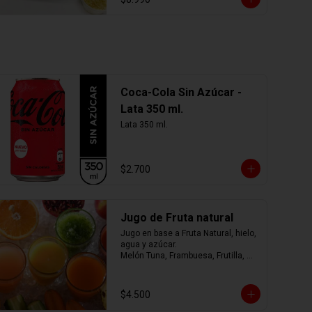
Coca-Cola Sin Azúcar -
Lata 350 ml.
Lata 350 ml.
$2.700
Jugo de Fruta natural
Jugo en base a Fruta Natural, hielo, 
agua y azúcar.

Melón Tuna, Frambuesa, Frutilla, 
Arándano, Mora, Piña, Mango, 
Limonada, o mezcla de ellos.... tú 
eliges
$4.500