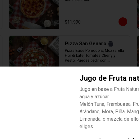
$11.990
Pizza San Genaro
Pizza Base Pomodoro, Mozzarella  
Fior di Late, Tomates Cherry y 
Pesto. Puedes pedir con 
mozzarella vegana
Jugo de Fruta nat
$12.990
Jugo en base a Fruta Natural
agua y azúcar.
Quattro K
Melón Tuna, Frambuesa, Frut
Base bianca mascarpone, 
Arándano, Mora, Piña, Mang
mozzarella fior di latte, ricotta, 
parmigiano y queso azul.
Limonada, o mezcla de ellos.
eliges
$14.900