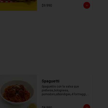
$9.990
Spaguetti
Spaguettis con la salsa que 
prefieras,bolognesa, 
pomodoro,albondigas,4 formaggi, 
parmesano Tocino, Mile Verdure o 
pesto.
$8.990