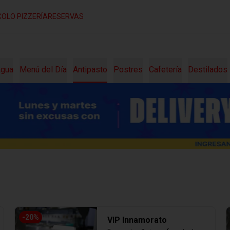
COLO PIZZERÍA
RESERVAS
gua
Menú del Día
Antipasto
Postres
Cafetería
Destilados
-
20
%
VIP Innamorato