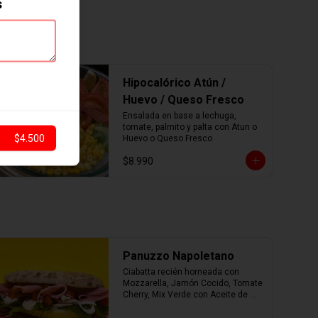
s
Hipocalórico Atún /
Huevo / Queso Fresco
Ensalada en base a lechuga, 
tomate, palmito y palta con Atun o 
$4.500
Huevo o Queso Fresco
$8.990
Panuzzo Napoletano
Ciabatta recién horneada con 
Mozzarella, Jamón Cocido, Tomate 
Cherry, Mix Verde con Aceite de 
Oliva.