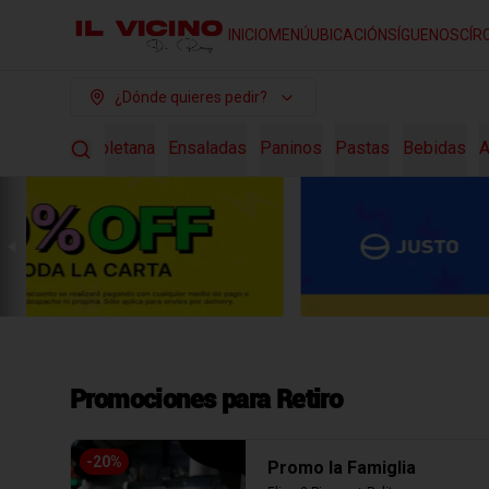
INICIO
MENÚ
UBICACIÓN
SÍGUENOS
CÍR
¿Dónde quieres pedir?
o
Pizza Napoletana
Ensaladas
Paninos
Pastas
Bebidas
A
Promociones para Retiro
-
20
%
Promo la Famiglia