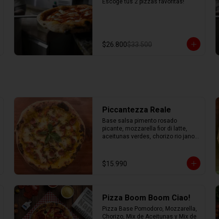
Escoge tus 2 pizzas favoritas!
$26.800
$33.500
Piccantezza Reale
Base salsa pimento rosado 
picante, mozzarella fior di latte, 
aceitunas verdes, chorizo rio jano, 
chorizo alemán, albahaca fresca
$15.990
Pizza Boom Boom Ciao!
Pizza Base Pomodoro, Mozzarella, 
Chorizo, Mix de Aceitunas y Mix de 