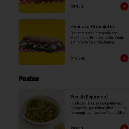
con Aceite de Oliva.
$9.990
Panuzzo Prosciutto
Ciabatta recién horneada con 
Mozzarella, Prosciutto, Mix Verde 
con Aceite de Trufa Blanca.
$10.990
Pastas
Fusilli (Espirales)
Fusili con la salsa que prefieras, 
bolognesa, pomodoro,albondigas,4 
formaggi, parmesano Tocino, Mile 
Verdure o pesto.
$8.990