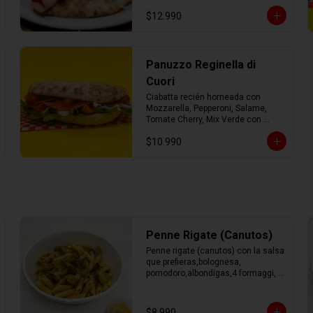
mozzarella fresca y mix verde con 
$12.990
AOEV
Panuzzo Reginella di
Cuori
Ciabatta recién horneada con 
Mozzarella, Pepperoni, Salame, 
Tomate Cherry, Mix Verde con 
Aceite de Oliva.
$10.990
Penne Rigate (Canutos)
Penne rigate (canutos) con la salsa 
que prefieras,bolognesa, 
pomodoro,albondigas,4 formaggi, 
parmesano Tocino, Mile Verdure o 
pesto.
$8.990