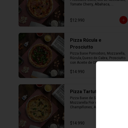
Tomate Cherry, Albahaca, 
Parmesano con Aceite de Oliva.
$12.990
Pizza Rúcula e
Prosciutto
Pizza Base Pomodoro, Mozzarella, 
Rúcula,Queso de Cabra, Prosciutto 
con Aceite de Oliva.
$14.990
Pizza Tartufo e Funghi
Pizza Base de Salsa Bianca, 
Mozzarella Fior di Latte, 
Champiñones, Albahaca, 
Parmesano con Aceite de Trufa.
$14.990