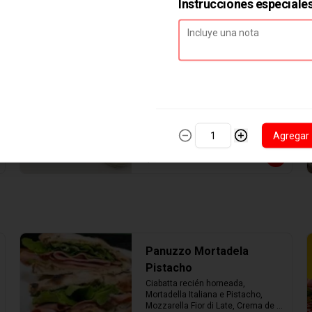
Instrucciones especiale
Ensalada César Pollo
Ensalada base de lechuga, pollo 
salteado, queso parmesano, 
crutones y salsa césar.
Agregar
$8.990
Panuzzo Mortadela
Pistacho
Ciabatta recién horneada, 
Mortadella Italiana e Pistacho, 
Mozzarella Fior di Late, Crema de 