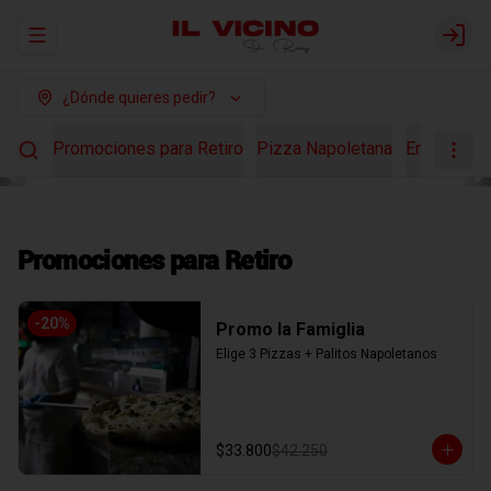
Abrir menu de navegación
Login
¿Dónde quieres pedir?
Promociones para Retiro
Pizza Napoletana
Ensaladas
Promociones para Retiro
-
20
%
Promo la Famiglia
Elige 3 Pizzas + Palitos Napoletanos
$33.800
$42.250