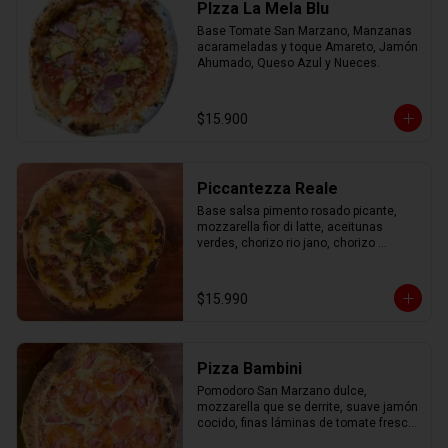
PIzza La Mela Blu
Base Tomate San Marzano, Manzanas 
acarameladas y toque Amareto, Jamón 
Ahumado, Queso Azul y Nueces.
$15.900
Piccantezza Reale
Base salsa pimento rosado picante, 
mozzarella fior di latte, aceitunas 
verdes, chorizo rio jano, chorizo 
alemán, albahaca fresca
$15.990
Pizza Bambini
Pomodoro San Marzano dulce, 
mozzarella que se derrite, suave jamón 
cocido, finas láminas de tomate fresco 
y un toque mágico de orégano.