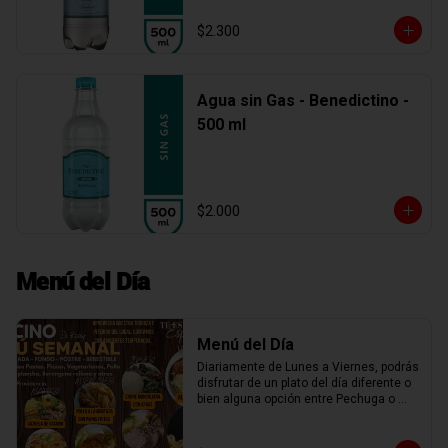
$2.300
Agua sin Gas - Benedictino -
500 ml
$2.000
Menú del Día
Menú del Día
Diariamente de Lunes a Viernes, podrás 
disfrutar de un plato del día diferente o 
bien alguna opción entre Pechuga o 
Chuleta a la plancha, Spaguetti, Penne 
Rigatti o Fusiles con salsa boloñesa, 
miliversudras, tocino parmesano, o una 