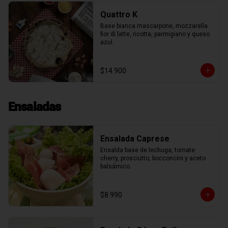
Quattro K
Base bianca mascarpone, mozzarella 
fior di latte, ricotta, parmigiano y queso 
azul.
$14.900
Ensaladas
Ensalada Caprese
Ensalda base de lechuga, tomate 
cherry, prosciutto, bocconcini y aceto 
balsámico.
$8.990