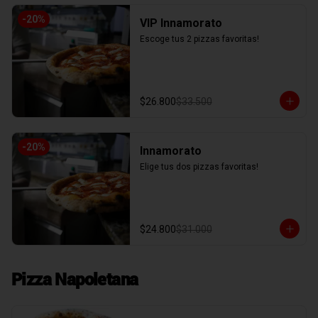
-
20
%
VIP Innamorato
Escoge tus 2 pizzas favoritas!
$26.800
$33.500
-
20
%
Innamorato
Elige tus dos pizzas favoritas!
$24.800
$31.000
Pizza Napoletana