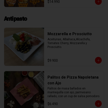
$14.990
rica berenjena rellena de mozzarella.

Además nuestro menú incluye una 
sopa, crema, o ensalada, un postre y un 
agua o lata de 220cc de bebida. 

Antipasto
Unicos entre todos nuestros vecinos.

El menú lo puedes ver semanalmente 
en https://dirossy.cl/menutrattoria

Puedes llamar o escribir al WhatsApp 
Mozzarella e Prosciutto
+56987888867

Para retiro
Aceitunas, Albahaca,Alcachofa, 
Tomates Cherry, Mozzarella y 
Prosciutto.
$9.900
Palitos de Pizza Napoletana
con Ajo
Palitos de masa bañados en 
mantequilla con ajo, parmesano 
rallado, con un cup de salsa pomodoro.
$6.490