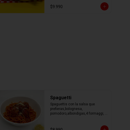
$9.990
Spaguetti
Spaguettis con la salsa que 
prefieras,bolognesa, 
pomodoro,albondigas,4 formaggi, 
parmesano Tocino, Mile Verdure o 
pesto.
$8.990