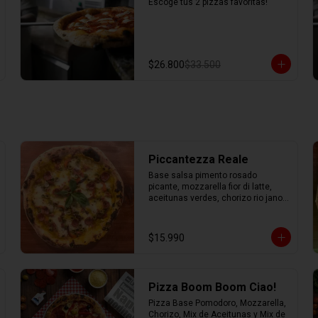
Escoge tus 2 pizzas favoritas!
$26.800
$33.500
Piccantezza Reale
Base salsa pimento rosado 
picante, mozzarella fior di latte, 
aceitunas verdes, chorizo rio jano, 
chorizo alemán, albahaca fresca
$15.990
Pizza Boom Boom Ciao!
Pizza Base Pomodoro, Mozzarella, 
Chorizo, Mix de Aceitunas y Mix de 