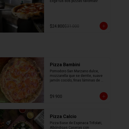
Elige tus dos pizzas favoritas!
$24.800
$31.000
Pizza Bambini
Pomodoro San Marzano dulce, 
mozzarella que se derrite, suave 
jamón cocido, finas láminas de 
tomate fresco y un toque mágico 
de orégano.
$9.900
Pizza Calcio
Pizza Base de Espinaca Trifolati, 
Albóndigas Caseras con 