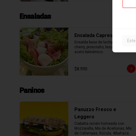
Ensaladas
Ensalada Caprese
Este
Ensalda base de lechuga, tomate 
cherry, prosciutto, bocconcini y 
aceto balsámico.
$8.990
Paninos
Panuzzo Fresco e
Leggero
Ciabatta recién horneada con 
Mozzarella, Mix de Aceitunas, Mix 
de Callampas, Rúcula, Albahaca 