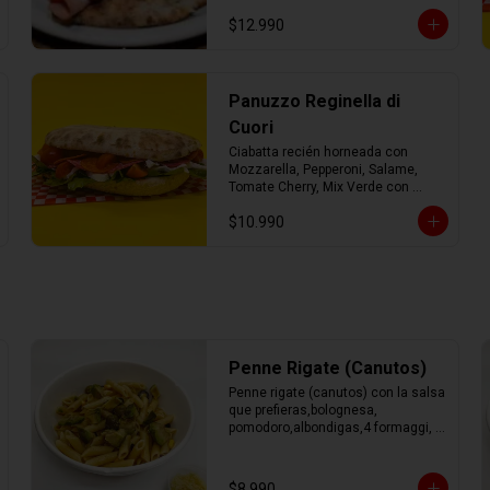
mozzarella fresca y mix verde con 
$12.990
AOEV
Panuzzo Reginella di
Cuori
Ciabatta recién horneada con 
Mozzarella, Pepperoni, Salame, 
Tomate Cherry, Mix Verde con 
Aceite de Oliva.
$10.990
Penne Rigate (Canutos)
Penne rigate (canutos) con la salsa 
que prefieras,bolognesa, 
pomodoro,albondigas,4 formaggi, 
parmesano Tocino, Mile Verdure o 
pesto.
$8.990