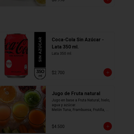
Coca-Cola Sin Azúcar -
Lata 350 ml.
Lata 350 ml.
$2.700
Jugo de Fruta natural
Jugo en base a Fruta Natural, hielo, 
agua y azúcar.

Melón Tuna, Frambuesa, Frutilla, 
Arándano, Mora, Piña, Mango, 
Limonada, o mezcla de ellos.... tú 
eliges
$4.500