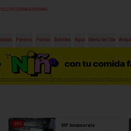
COLO PIZZERÍA
RESERVAS
aladas
Paninos
Pastas
Bebidas
Agua
Menú del Día
Antip
-
20
%
VIP Innamorato