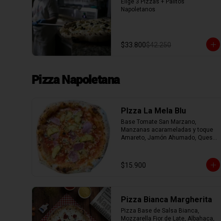
Elige 3 Pizzas + Palitos 
Napoletanos
$33.800
$42.250
Pizza Napoletana
PIzza La Mela Blu
Base Tomate San Marzano, 
Manzanas acarameladas y toque 
Amareto, Jamón Ahumado, Queso 
Azul y Nueces.
$15.900
Pizza Bianca Margherita
Pizza Base de Salsa Bianca, 
Mozzarella Fior de Late, Albahaca, 