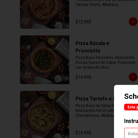
Tomate Cherry, Albahaca, 
Parmesano con Aceite de Oliva.
$12.990
Pizza Rúcula e
Prosciutto
Pizza Base Pomodoro, Mozzarella, 
Rúcula,Queso de Cabra, Prosciutto 
con Aceite de Oliva.
$14.990
Sch
Pizza Tartufo e Funghi
Pizza Base de Salsa Bianca, 
Este 
Mozzarella Fior di Latte, 
Champiñones, Albahaca, 
Instr
Parmesano con Aceite de Trufa.
$14.990