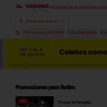
INICIO
MENÚ
UBICACIÓN
SÍGUENOS
CÍR
¿Dónde quieres pedir?
Promociones para Retiro
Pizza Napoletana
Ens
Promociones para Retiro
-
20
%
Promo la Famiglia