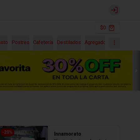
Login
$0
asto
Postres
Cafetería
Destilados
Agregados
Pastas Fres
-
20
%
Innamorato