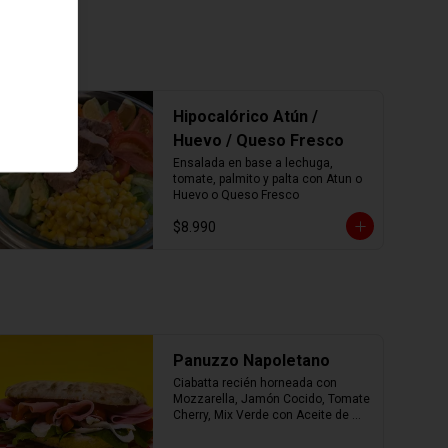
Hipocalórico Atún /
Huevo / Queso Fresco
Ensalada en base a lechuga, 
tomate, palmito y palta con Atun o 
Huevo o Queso Fresco
$8.990
Panuzzo Napoletano
Ciabatta recién horneada con 
Mozzarella, Jamón Cocido, Tomate 
Cherry, Mix Verde con Aceite de 
Oliva.