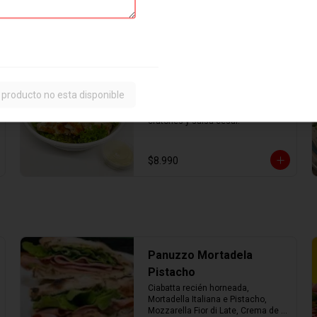
Ensalada César Pollo
 producto no esta disponible
Ensalada base de lechuga, pollo 
salteado, queso parmesano, 
crutones y salsa césar.
$8.990
Panuzzo Mortadela
Pistacho
Ciabatta recién horneada, 
Mortadella Italiana e Pistacho, 
Mozzarella Fior di Late, Crema de 