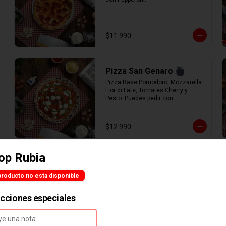
$11.990
Pizza San Genaro
Pizza Base Pomodoro, Mozzarella  
Fior di Late, Tomates Cherry y 
Pesto. Puedes pedir con 
mozzarella vegana
$12.990
op Rubia
Quattro K
Base bianca mascarpone, 
producto no esta disponible
mozzarella fior di latte, ricotta, 
parmigiano y queso azul.
ucciones especiales
$14.900