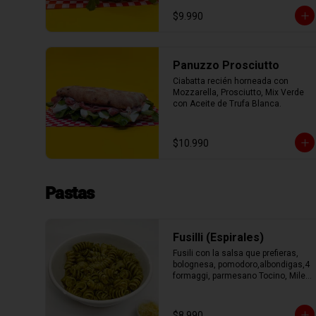
con Aceite de Oliva.
$9.990
Panuzzo Prosciutto
Ciabatta recién horneada con 
Mozzarella, Prosciutto, Mix Verde 
con Aceite de Trufa Blanca.
$10.990
Pastas
Fusilli (Espirales)
Fusili con la salsa que prefieras, 
bolognesa, pomodoro,albondigas,4 
formaggi, parmesano Tocino, Mile 
Verdure o pesto.
$8.990