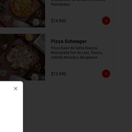
Parmesano.
$14.900
Pizza Schwager
Pizza Base de Salsa Bianca, 
Mozzarella Fior de Late, Tocino, 
Cebolla Morada y Alcaparras
$13.490
Close