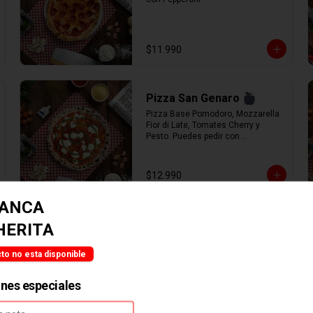
$11.990
Pizza San Genaro
Pizza Base Pomodoro, Mozzarella  
Fior di Late, Tomates Cherry y 
Pesto. Puedes pedir con 
mozzarella vegana
$12.990
IANCA
Quattro K
ERITA
Base bianca mascarpone, 
mozzarella fior di latte, ricotta, 
to no esta disponible
parmigiano y queso azul.
ones especiales
$14.900