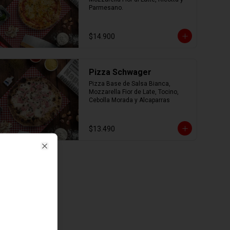
Parmesano.
$14.900
Pizza Schwager
Pizza Base de Salsa Bianca, 
Mozzarella Fior de Late, Tocino, 
Cebolla Morada y Alcaparras
$13.490
Close