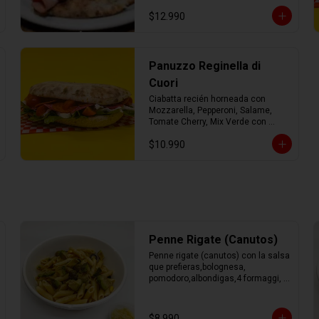
mozzarella fresca y mix verde con 
$12.990
AOEV
Panuzzo Reginella di
Cuori
Ciabatta recién horneada con 
Mozzarella, Pepperoni, Salame, 
Tomate Cherry, Mix Verde con 
Aceite de Oliva.
$10.990
Penne Rigate (Canutos)
Penne rigate (canutos) con la salsa 
que prefieras,bolognesa, 
pomodoro,albondigas,4 formaggi, 
parmesano Tocino, Mile Verdure o 
pesto.
$8.990