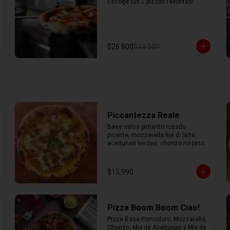
Escoge tus 2 pizzas favoritas!
$26.800
$33.500
Piccantezza Reale
Base salsa pimento rosado 
picante, mozzarella fior di latte, 
aceitunas verdes, chorizo rio jano, 
chorizo alemán, albahaca fresca
$15.990
Pizza Boom Boom Ciao!
Pizza Base Pomodoro, Mozzarella, 
Chorizo, Mix de Aceitunas y Mix de 