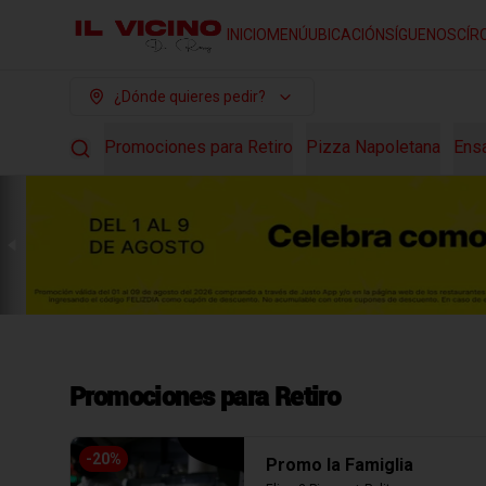
INICIO
MENÚ
UBICACIÓN
SÍGUENOS
CÍR
¿Dónde quieres pedir?
Promociones para Retiro
Pizza Napoletana
Ens
Promociones para Retiro
-
20
%
Promo la Famiglia