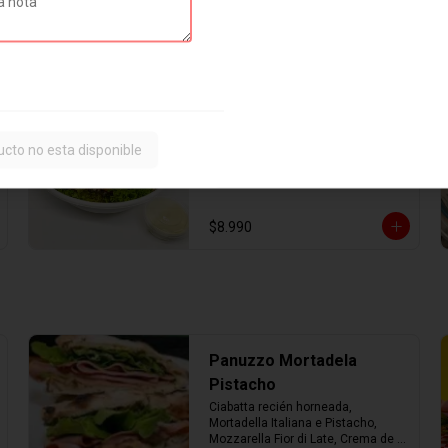
Ensalada César Pollo
Ensalada base de lechuga, pollo 
ucto no esta disponible
salteado, queso parmesano, 
crutones y salsa césar.
$8.990
Panuzzo Mortadela
Pistacho
Ciabatta recién horneada, 
Mortadella Italiana e Pistacho, 
Mozzarella Fior di Late, Crema de 