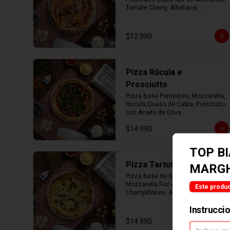
Tomate Cherry, Albahaca, 
Parmesano con Aceite de Oliva.
$12.990
Pizza Rúcula e
Prosciutto
Pizza Base Pomodoro, Mozzarella, 
Rúcula,Queso de Cabra, Prosciutto 
con Aceite de Oliva.
$14.990
TOP B
Pizza Tartufo e Funghi
MARGH
Pizza Base de Salsa Bianca, 
Mozzarella Fior di Latte, 
Este produc
Champiñones, Albahaca, 
Parmesano con Aceite de Trufa.
Instrucci
$14.990