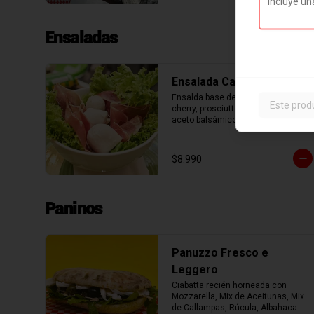
Ensaladas
Ensalada Caprese
Ensalda base de lechuga, tomate 
Este prod
cherry, prosciutto, bocconcini y 
aceto balsámico.
$8.990
Paninos
Panuzzo Fresco e
Leggero
Ciabatta recién horneada con 
Mozzarella, Mix de Aceitunas, Mix 
de Callampas, Rúcula, Albahaca 