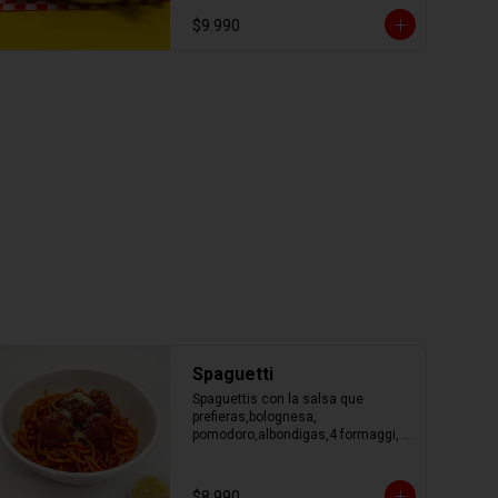
$9.990
Spaguetti
Spaguettis con la salsa que 
prefieras,bolognesa, 
pomodoro,albondigas,4 formaggi, 
parmesano Tocino, Mile Verdure o 
pesto.
$8.990