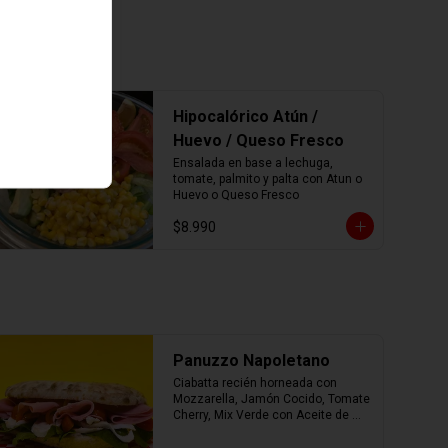
Hipocalórico Atún /
Huevo / Queso Fresco
Ensalada en base a lechuga, 
tomate, palmito y palta con Atun o 
Huevo o Queso Fresco
$8.990
Panuzzo Napoletano
Ciabatta recién horneada con 
Mozzarella, Jamón Cocido, Tomate 
Cherry, Mix Verde con Aceite de 
Oliva.