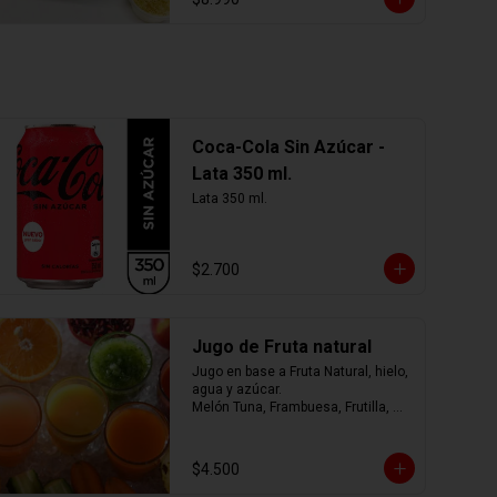
Coca-Cola Sin Azúcar -
Lata 350 ml.
Lata 350 ml.
$2.700
Jugo de Fruta natural
Jugo en base a Fruta Natural, hielo, 
agua y azúcar.

Melón Tuna, Frambuesa, Frutilla, 
Arándano, Mora, Piña, Mango, 
Limonada, o mezcla de ellos.... tú 
eliges
$4.500