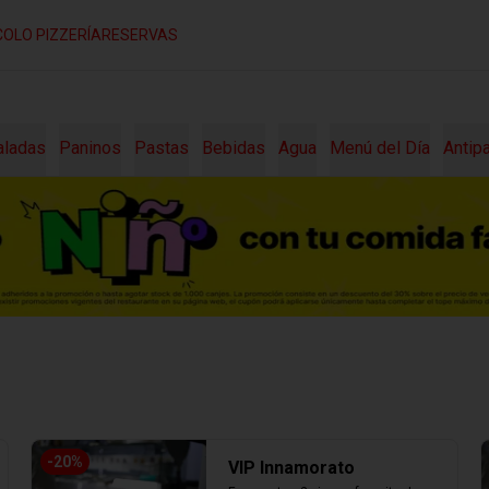
COLO PIZZERÍA
RESERVAS
aladas
Paninos
Pastas
Bebidas
Agua
Menú del Día
Antip
-
20
%
VIP Innamorato