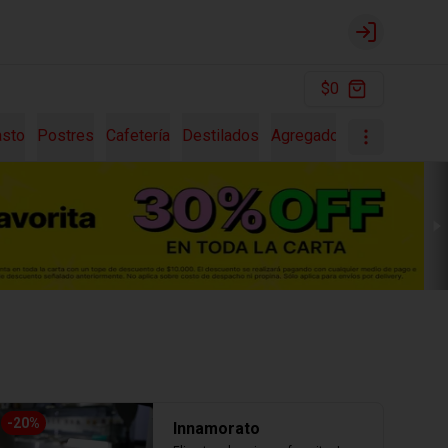
Login
$0
asto
Postres
Cafetería
Destilados
Agregados
Pastas Fres
-
20
%
Innamorato