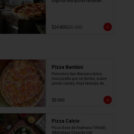
Elige tus dos pizzas favoritas!
$24.800
$31.000
Pizza Bambini
Pomodoro San Marzano dulce, 
mozzarella que se derrite, suave 
jamón cocido, finas láminas de 
tomate fresco y un toque mágico 
de orégano.
$9.900
Pizza Calcio
Pizza Base de Espinaca Trifolati, 
Albóndigas Caseras con 