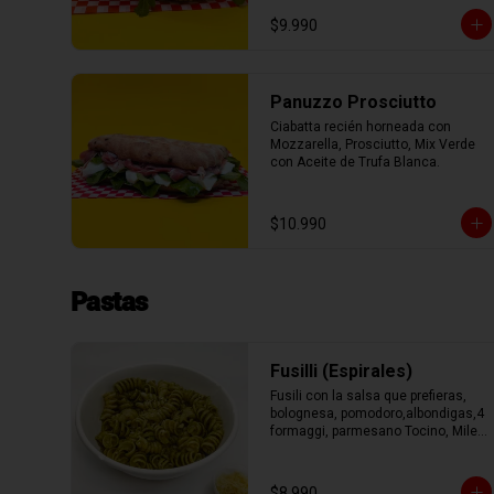
con Aceite de Oliva.
$9.990
Panuzzo Prosciutto
Ciabatta recién horneada con 
Mozzarella, Prosciutto, Mix Verde 
con Aceite de Trufa Blanca.
$10.990
Pastas
Fusilli (Espirales)
Fusili con la salsa que prefieras, 
bolognesa, pomodoro,albondigas,4 
formaggi, parmesano Tocino, Mile 
Verdure o pesto.
$8.990