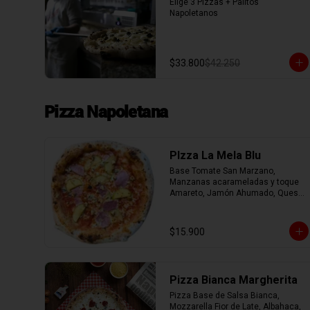
Elige 3 Pizzas + Palitos 
Napoletanos
$33.800
$42.250
Pizza Napoletana
PIzza La Mela Blu
Base Tomate San Marzano, 
Manzanas acarameladas y toque 
Amareto, Jamón Ahumado, Queso 
Azul y Nueces.
$15.900
Pizza Bianca Margherita
Pizza Base de Salsa Bianca, 
Mozzarella Fior de Late, Albahaca, 