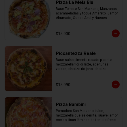
PIzza La Mela Blu
Base Tomate San Marzano, Manzanas 
acarameladas y toque Amareto, Jamón 
Ahumado, Queso Azul y Nueces.
$15.900
Piccantezza Reale
Base salsa pimento rosado picante, 
mozzarella fior di latte, aceitunas 
verdes, chorizo rio jano, chorizo 
alemán, albahaca fresca
$15.990
Pizza Bambini
Pomodoro San Marzano dulce, 
mozzarella que se derrite, suave jamón 
cocido, finas láminas de tomate fresco 
y un toque mágico de orégano.