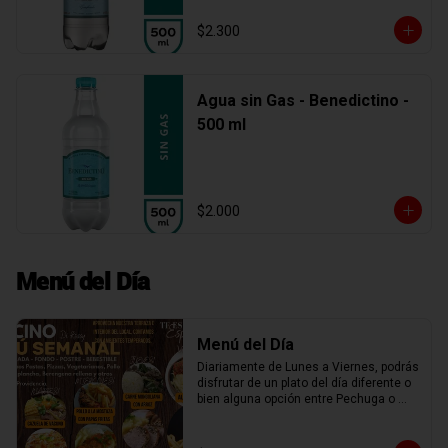
$2.300
Agua sin Gas - Benedictino -
500 ml
$2.000
Menú del Día
Menú del Día
Diariamente de Lunes a Viernes, podrás 
disfrutar de un plato del día diferente o 
bien alguna opción entre Pechuga o 
Chuleta a la plancha, Spaguetti, Penne 
Rigatti o Fusiles con salsa boloñesa, 
miliversudras, tocino parmesano, o una 