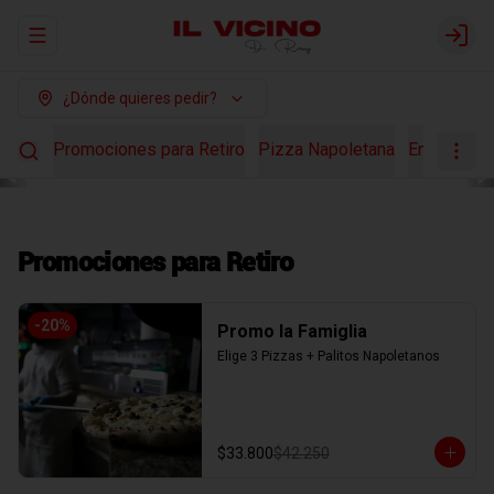
Abrir menu de navegación
Login
¿Dónde quieres pedir?
Promociones para Retiro
Pizza Napoletana
Ensaladas
Promociones para Retiro
-
20
%
Promo la Famiglia
Elige 3 Pizzas + Palitos Napoletanos
$33.800
$42.250