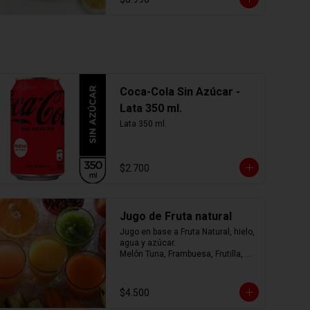
Coca-Cola Sin Azúcar -
Lata 350 ml.
Lata 350 ml.
$2.700
Jugo de Fruta natural
Jugo en base a Fruta Natural, hielo, 
agua y azúcar.

Melón Tuna, Frambuesa, Frutilla, 
Arándano, Mora, Piña, Mango, 
Limonada, o mezcla de ellos.... tú 
eliges
$4.500