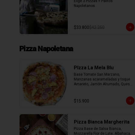
Elige 3 Pizzas + Palitos 
Napoletanos
$33.800
$42.250
Pizza Napoletana
PIzza La Mela Blu
Base Tomate San Marzano, 
Manzanas acarameladas y toque 
Amareto, Jamón Ahumado, Queso 
Azul y Nueces.
$15.900
Pizza Bianca Margherita
Pizza Base de Salsa Bianca, 
Mozzarella Fior de Late, Albahaca, 