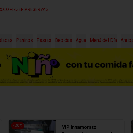
COLO PIZZERÍA
RESERVAS
aladas
Paninos
Pastas
Bebidas
Agua
Menú del Día
Antip
-
20
%
VIP Innamorato