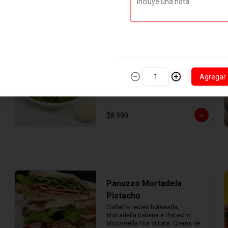
Ensalada César Pollo
Ensalada base de lechuga, pollo 
Agregar
salteado, queso parmesano, 
crutones y salsa césar.
$8.990
Panuzzo Mortadela
Pistacho
Ciabatta recién horneada, 
Mortadella Italiana e Pistacho, 
Mozzarella Fior di Late, Crema de 