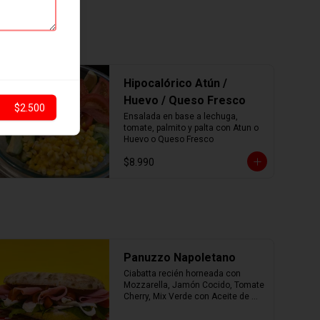
Hipocalórico Atún /
Huevo / Queso Fresco
$2.500
Ensalada en base a lechuga, 
tomate, palmito y palta con Atun o 
Huevo o Queso Fresco
$8.990
Panuzzo Napoletano
Ciabatta recién horneada con 
Mozzarella, Jamón Cocido, Tomate 
Cherry, Mix Verde con Aceite de 
Oliva.