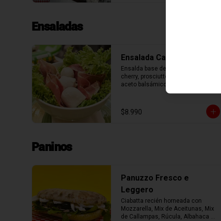
Ensaladas
Ensalada Caprese
Ensalda base de lechuga, tomate 
cherry, prosciutto, bocconcini y 
aceto balsámico.
$8.990
Paninos
Panuzzo Fresco e
Leggero
Ciabatta recién horneada con 
Mozzarella, Mix de Aceitunas, Mix 
de Callampas, Rúcula, Albahaca 