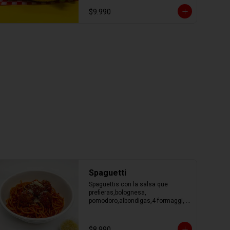
$9.990
Spaguetti
Spaguettis con la salsa que 
prefieras,bolognesa, 
pomodoro,albondigas,4 formaggi, 
parmesano Tocino, Mile Verdure o 
pesto.
$8.990