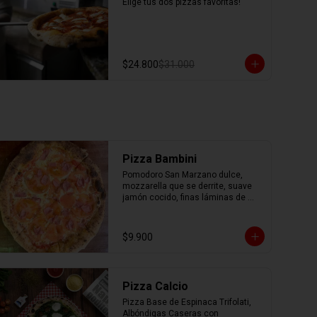
Elige tus dos pizzas favoritas!
$24.800
$31.000
Pizza Bambini
Pomodoro San Marzano dulce, 
mozzarella que se derrite, suave 
jamón cocido, finas láminas de 
tomate fresco y un toque mágico 
de orégano.
$9.900
Pizza Calcio
Pizza Base de Espinaca Trifolati, 
Albóndigas Caseras con 