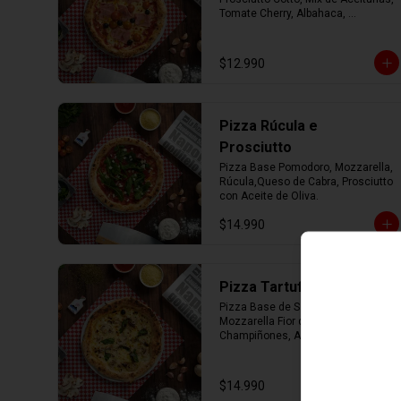
Tomate Cherry, Albahaca, 
Parmesano con Aceite de Oliva.
$12.990
Pizza Rúcula e
Prosciutto
Pizza Base Pomodoro, Mozzarella, 
Rúcula,Queso de Cabra, Prosciutto 
con Aceite de Oliva.
$14.990
Pizza Tartufo e Funghi
Pizza Base de Salsa Bianca, 
Mozzarella Fior di Latte, 
Champiñones, Albahaca, 
Parmesano con Aceite de Trufa.
$14.990