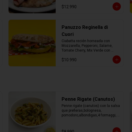
mozzarella fresca y mix verde con 
$12.990
AOEV
Panuzzo Reginella di
Cuori
Ciabatta recién horneada con 
Mozzarella, Pepperoni, Salame, 
Tomate Cherry, Mix Verde con 
Aceite de Oliva.
$10.990
Penne Rigate (Canutos)
Penne rigate (canutos) con la salsa 
que prefieras,bolognesa, 
pomodoro,albondigas,4 formaggi, 
parmesano Tocino, Mile Verdure o 
pesto.
$8.990