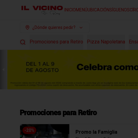
INICIO
MENÚ
UBICACIÓN
SÍGUENOS
CÍR
¿Dónde quieres pedir?
Promociones para Retiro
Pizza Napoletana
Ens
Promociones para Retiro
-
20
%
Promo la Famiglia