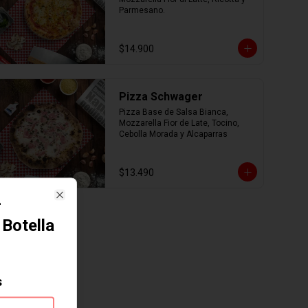
Parmesano.
$14.900
Pizza Schwager
Pizza Base de Salsa Bianca, 
Mozzarella Fior de Late, Tocino, 
Cebolla Morada y Alcaparras
$13.490
-
Close
 Botella
s