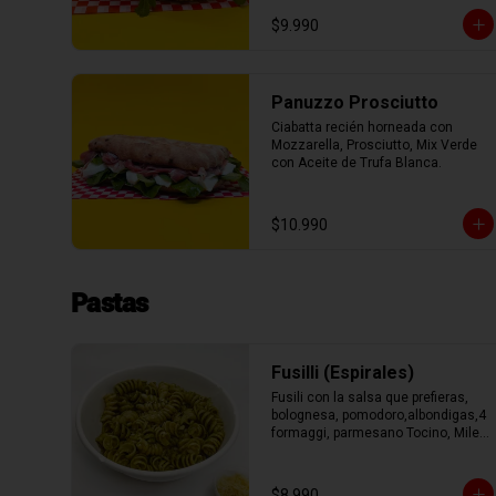
con Aceite de Oliva.
$9.990
Panuzzo Prosciutto
Ciabatta recién horneada con 
Mozzarella, Prosciutto, Mix Verde 
con Aceite de Trufa Blanca.
$10.990
Pastas
Fusilli (Espirales)
Fusili con la salsa que prefieras, 
bolognesa, pomodoro,albondigas,4 
formaggi, parmesano Tocino, Mile 
Verdure o pesto.
$8.990