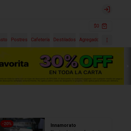
Login
$0
asto
Postres
Cafetería
Destilados
Agregados
Pastas Fres
-
20
%
Innamorato