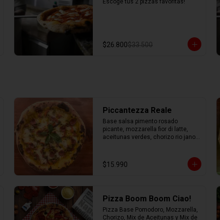
Escoge tus 2 pizzas favoritas!
$26.800
$33.500
Piccantezza Reale
Base salsa pimento rosado 
picante, mozzarella fior di latte, 
aceitunas verdes, chorizo rio jano, 
chorizo alemán, albahaca fresca
$15.990
Pizza Boom Boom Ciao!
Pizza Base Pomodoro, Mozzarella, 
Chorizo, Mix de Aceitunas y Mix de 