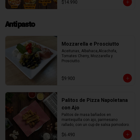
$14.990
rica berenjena rellena de mozzarella.

Además nuestro menú incluye una 
sopa, crema, o ensalada, un postre y un 
agua o lata de 220cc de bebida. 

Antipasto
Unicos entre todos nuestros vecinos.

El menú lo puedes ver semanalmente 
en https://dirossy.cl/menutrattoria

Puedes llamar o escribir al WhatsApp 
Mozzarella e Prosciutto
+56987888867

Para retiro
Aceitunas, Albahaca,Alcachofa, 
Tomates Cherry, Mozzarella y 
Prosciutto.
$9.900
Palitos de Pizza Napoletana
con Ajo
Palitos de masa bañados en 
mantequilla con ajo, parmesano 
rallado, con un cup de salsa pomodoro.
$6.490