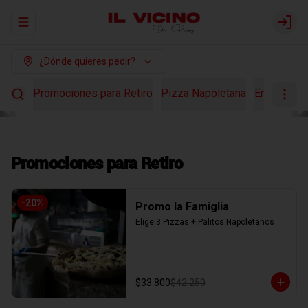
Abrir menu de navegación
Login
¿Dónde quieres pedir?
Promociones para Retiro
Pizza Napoletana
Ensaladas
Promociones para Retiro
-
20
%
Promo la Famiglia
Elige 3 Pizzas + Palitos Napoletanos
$33.800
$42.250