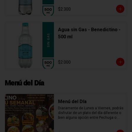
$2.300
Agua sin Gas - Benedictino -
500 ml
$2.000
Menú del Día
Menú del Día
Diariamente de Lunes a Viernes, podrás 
disfrutar de un plato del día diferente o 
bien alguna opción entre Pechuga o 
Chuleta a la plancha, Spaguetti, Penne 
Rigatti o Fusiles con salsa boloñesa, 
miliversudras, tocino parmesano, o una 