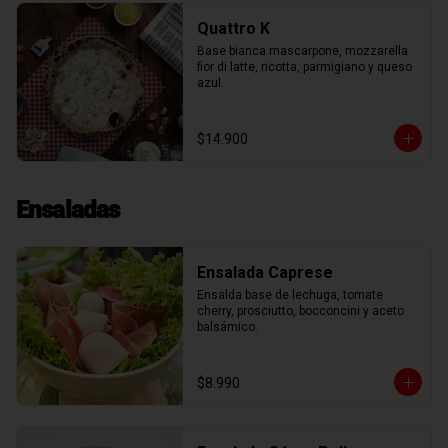
Quattro K
Base bianca mascarpone, mozzarella 
fior di latte, ricotta, parmigiano y queso 
azul.
$14.900
Ensaladas
Ensalada Caprese
Ensalda base de lechuga, tomate 
cherry, prosciutto, bocconcini y aceto 
balsámico.
$8.990