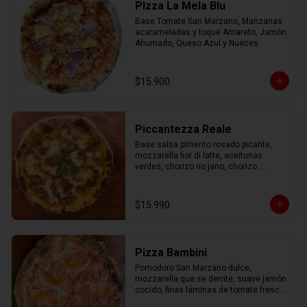
PIzza La Mela Blu
Base Tomate San Marzano, Manzanas 
acarameladas y toque Amareto, Jamón 
Ahumado, Queso Azul y Nueces.
$15.900
Piccantezza Reale
Base salsa pimento rosado picante, 
mozzarella fior di latte, aceitunas 
verdes, chorizo rio jano, chorizo 
alemán, albahaca fresca
$15.990
Pizza Bambini
Pomodoro San Marzano dulce, 
mozzarella que se derrite, suave jamón 
cocido, finas láminas de tomate fresco 
y un toque mágico de orégano.