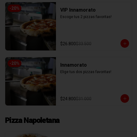
-
20
%
VIP Innamorato
Escoge tus 2 pizzas favoritas!
$26.800
$33.500
-
20
%
Innamorato
Elige tus dos pizzas favoritas!
$24.800
$31.000
Pizza Napoletana